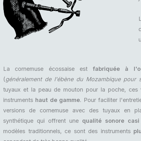
d
u
La cornemuse écossaise est
fabriquée à l'o
(
généralement de l'ébène du Mozambique pour s
tuyaux et la peau de mouton pour la poche, ces 
instruments
haut de gamme
. Pour faciliter l'entret
versions de cornemuse avec des tuyaux en pl
synthétique qui offrent une
qualité sonore casi
modèles traditionnels, ce sont des instruments
pl