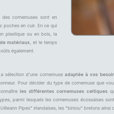
es des cornemuses sont en
c poches en cuir. En ce qui
en plastique ou en bois, la
 de matériaux
, et le temps
 coûts également.
La sélection d'une cornemuse
adaptée à vos beso
sonneur. Pour décider du type de cornemuse que vous 
connaître
les différentes cornemuses celtiques
qu
types, parmi lesquels les cornemuses écossaises son
Uilleann Pipes" irlandaises, les "biniou" bretons ainsi 